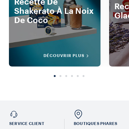
Recette De
Rec
Shakerato À La Noix
Gla
De Coco
DÉCOUVRIR PLUS
SERVICE CLIENT
BOUTIQUES PHARES