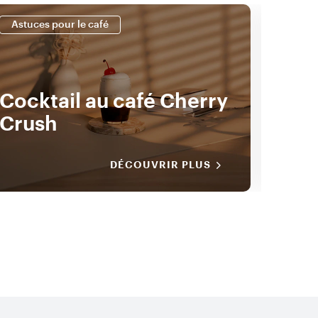
Astuces pour le café
Astuc
Cocktail au café Cherry
Rec
Crush
L'e
DÉCOUVRIR PLUS