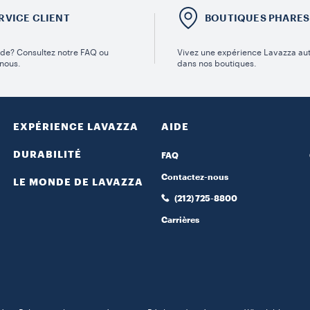
RVICE CLIENT
BOUTIQUES PHARES
ide? Consultez notre FAQ ou
Vivez une expérience Lavazza au
nous.
dans nos boutiques.
EXPÉRIENCE LAVAZZA
AIDE
DURABILITÉ
FAQ
Contactez-nous
LE MONDE DE LAVAZZA
(212) 725-8800
Carrières