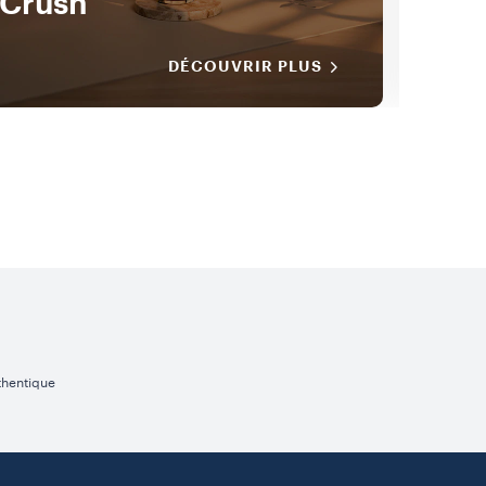
Crush
L'e
DÉCOUVRIR PLUS
thentique