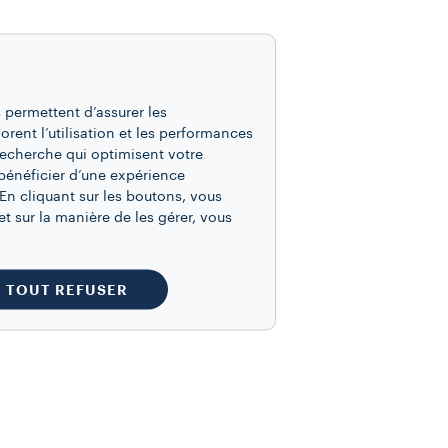
 permettent d’assurer les
iorent l’utilisation et les performances
recherche qui optimisent votre
bénéficier d’une expérience
 le plus bas (idéalement, laissez-le
En cliquant sur les boutons, vous
t sur la manière de les gérer, vous
vos mains gèlent).
TOUT REFUSER