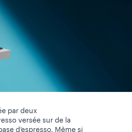
rée par deux
resso versée sur de la
base d’espresso. Même si