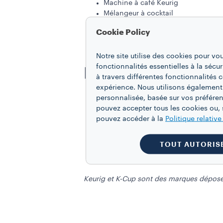
Machine à café Keurig
Mélangeur à cocktail
Passoire
Cookie Policy
Verre
Notre site utilise des cookies pour vo
fonctionnalités essentielles à la sécur
MARCHE À SUIVR
à travers différentes fonctionnalités
expérience. Nous utilisons également
Préparez une dosette Vanilla Affogat
personnalisée, basée sur vos préféren
refroidir).
pouvez accepter tous les cookies ou, s
Mettez le sirop de chocolat, le lait
pouvez accéder à la
Politique relativ
Ajoutez de la glace jusqu’à ce que l
Fermez ce dernier avec le couvercl
TOUT AUTORIS
Filtrez dans votre verre à l’aide de l
Keurig et K-Cup sont des marques déposée