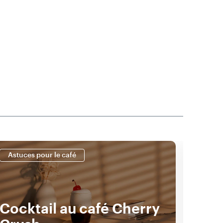
Astuces pour le café
Astuc
Cocktail au café Cherry
Rec