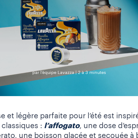
par l’équipe Lavazza
2 à 3 minutes
et légère parfaite pour l’été est inspi
 classiques :
l’affogato
, une dose d’esp
erato, une boisson glacée et secouée à 