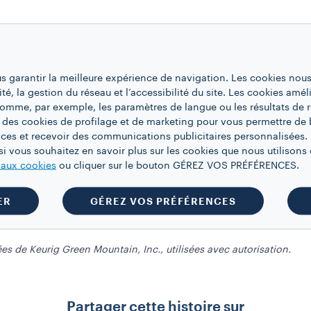
us garantir la meilleure expérience de navigation. Les cookies nous
ité, la gestion du réseau et l’accessibilité du site. Les cookies amél
E
 comme, par exemple, les paramètres de langue ou les résultats de 
 des cookies de profilage et de marketing pour vous permettre de 
o K-Cup® en utilisant le réglage de café le plus fort avec le volume
ces et recevoir des communications publicitaires personnalisées. 
i vous souhaitez en savoir plus sur les cookies que nous utilisons e
 de coco et le café dans un mélangeur à cocktail.
e aux cookies
ou cliquer sur le bouton GÉREZ VOS PRÉFÉRENCES.
e mélangeur soit rempli au 2/3.
e et secouez vigoureusement pendant 15 secondes (jusqu’à ce que 
ER
GÉREZ VOS PRÉFÉRENCES
a passoire (ajoutez de la glace si désiré).
s de Keurig Green Mountain, Inc., utilisées avec autorisation.
Partager cette histoire sur