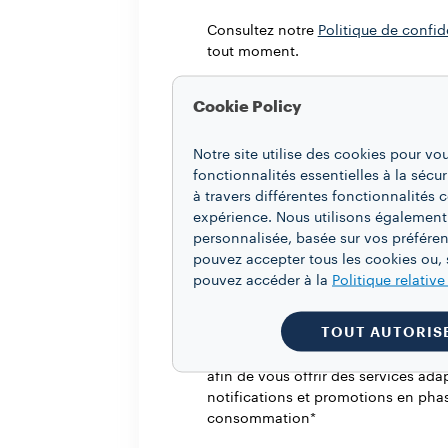
Consultez notre
Politique de confid
tout moment.
Cookie Policy
Je confirme avoir au moins 16 ans*
Notre site utilise des cookies pour vo
fonctionnalités essentielles à la sécur
à travers différentes fonctionnalités
expérience. Nous utilisons également
Restez informé de tout ce qui se pa
personnalisée, basée sur vos préféren
informations sur les promotions et 
pouvez accepter tous les cookies ou, s
pouvez accéder à la
Politique relativ
J'accepte
Je n'accepte pas
TOUT AUTORIS
Vivez une expérience personnalisé
afin de vous offrir des services ad
notifications et promotions en phas
consommation*