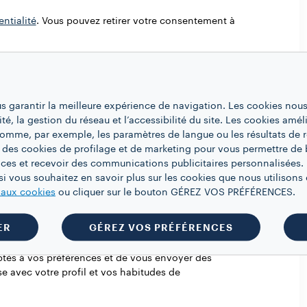
entialité
. Vous pouvez retirer votre consentement à
us garantir la meilleure expérience de navigation. Les cookies nous
ité, la gestion du réseau et l’accessibilité du site. Les cookies amél
 comme, par exemple, les paramètres de langue ou les résultats de 
 des cookies de profilage et de marketing pour vous permettre de 
sse chez Lavazza.
Choisissez de recevoir des
ces et recevoir des communications publicitaires personnalisées. 
initiatives des produits du Groupe Lavazza*
i vous souhaitez en savoir plus sur les cookies que nous utilisons e
e aux cookies
ou cliquer sur le bouton GÉREZ VOS PRÉFÉRENCES.
ER
GÉREZ VOS PRÉFÉRENCES
e.
Il est important pour nous de connaître vos intérêts
aptés à vos préférences et de vous envoyer des
e avec votre profil et vos habitudes de