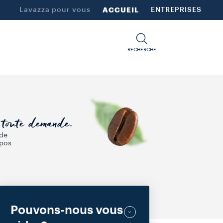
Lavazza pour vous
ACCUEIL
ENTREPRISES
RECHERCHE
à toute demande.
 de
opos
.
Pouvons-nous vous