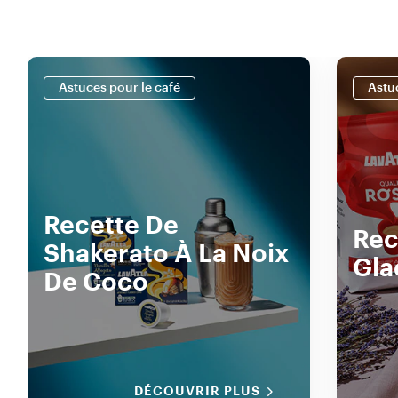
Astuces pour le café
Astu
Recette De
Rec
Shakerato À La Noix
Gla
De Coco
DÉCOUVRIR PLUS