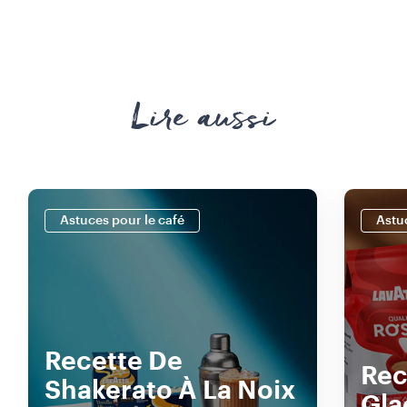
Lire aussi
Astuces pour le café
Astu
Recette De
Rec
Shakerato À La Noix
Gla