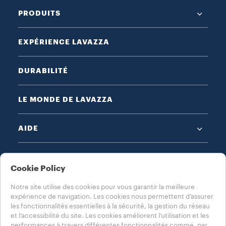
PRODUITS
EXPÉRIENCE LAVAZZA
DURABILITÉ
LE MONDE DE LAVAZZA
AIDE
MENTIONS LÉGALES
Cookie Policy
Notre site utilise des cookies pour vous garantir la meilleure
expérience de navigation. Les cookies nous permettent d’assurer
les fonctionnalités essentielles à la sécurité, la gestion du réseau
et l’accessibilité du site. Les cookies améliorent l’utilisation et les
performances à travers différentes fonctionnalités comme, par