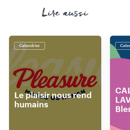
Lire aussi
Calendrier
Cale
CA
Le plaisir nous rend
LAV
humains
Ble