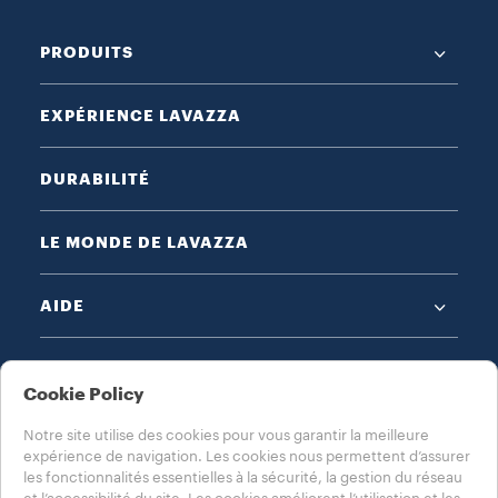
PRODUITS
EXPÉRIENCE LAVAZZA
DURABILITÉ
LE MONDE DE LAVAZZA
AIDE
MENTIONS LÉGALES
Cookie Policy
Notre site utilise des cookies pour vous garantir la meilleure
expérience de navigation. Les cookies nous permettent d’assurer
les fonctionnalités essentielles à la sécurité, la gestion du réseau