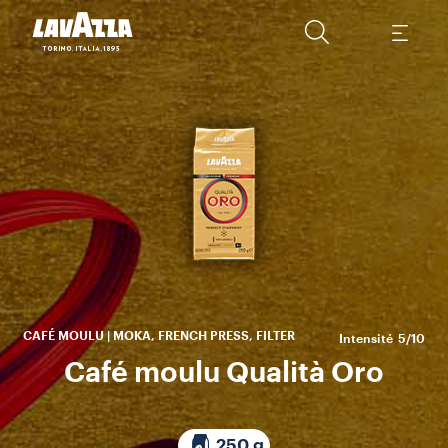
Qu
g
d
d
go
CAFÉ MOULU | MOKA, FRENCH PRESS, FILTER
Intensité
5/10
Café moulu Qualità Oro
250 g