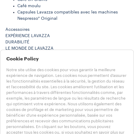
Café moulu
Capsules Lavazza compatibles avec les machines
Nespresso* Original
Accessoires
EXPÉRIENCE LAVAZZA
DURABILITÉ
LE MONDE DE LAVAZZA
Aide
Cookie Policy
FAQ
Contactez-nous
Notre site utilise des cookies pour vous garantir la meilleure
(212) 725-8800
expérience de navigation. Les cookies nous permettent d’assurer
(212) 725-8800
les fonctionnalités essentielles à la sécurité, la gestion du réseau
Carrières
et l’accessibilité du site. Les cookies améliorent l’utilisation et les
Mentions légales
performances à travers différentes fonctionnalités comme, par
exemple, les paramètres de langue ou les résultats de recherche
Conditions d’utilisation
qui optimisent votre expérience. Nous utilisons également des
cookies de profilage et de marketing pour vous permettre de
Choisissez votre pays
bénéficier d’une expérience personnalisée, basée sur vos
CANADA - Français
préférences et recevoir des communications publicitaires
CANADA - Français
personnalisées. En cliquant sur les boutons, vous pouvez
CANADA - English
accepter tous les cookies ou, si vous souhaitez en savoir plus sur