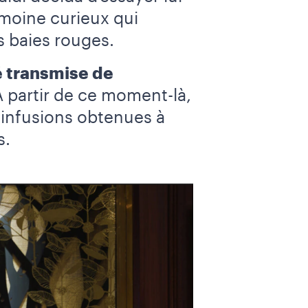
 moine curieux qui
s baies rouges.
é transmise de
 partir de ce moment-là,
 infusions obtenues à
s.