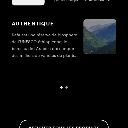
goûts uniques et particuliers.
AUTHENTIQUE
Kafa est une réserve de biosphère
de l’UNESCO éthiopienne, le
L
berceau de l’Arabica qui compte
p
des milliers de variétés de plants.
t
a
AFFICHER TOUS LES PRODUITS