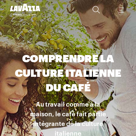
COMPRENDRE LA
CULTURE ITALIENNE
DU CAFÉ
Au travail comme à la
maison, le café fait partie
intégrante de la culture
italienne