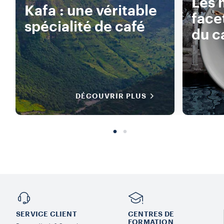
Les 
Kafa : une véritable
face
spécialité de café
du c
DÉCOUVRIR PLUS
SERVICE CLIENT
CENTRES DE
FORMATION