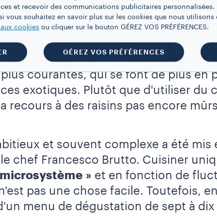
ces et recevoir des communications publicitaires personnalisées. 
 culinaire en deux parties
, soit les île
i vous souhaitez en savoir plus sur les cookies que nous utilisons e
elles regorgent, notamment des fines h
e aux cookies
ou cliquer sur le bouton GÉREZ VOS PRÉFÉRENCES.
es potagers de la propriété, ainsi que
ER
GÉREZ VOS PRÉFÉRENCES
 région de la mer Adriatique
. Vous n'y
plus courantes, qui se font de plus en 
ces exotiques. Plutôt que d'utiliser du
 a recours à des raisins pas encore mûrs,
bitieux et souvent complexe a été mis 
 le chef Francesco Brutto. Cuisiner un
« microsystème »
et en fonction de fluc
n'est pas une chose facile. Toutefois, e
d'un menu de dégustation de sept à dix 