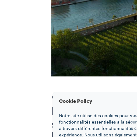
Venissa, le restaur
Cookie Policy
la haute région de
Notre site utilise des cookies pour vo
fonctionnalités essentielles à la sécur
Située dans le cadre évo
à travers différentes fonctionnalités
luxuriant bordé de jardi
expérience. Nous utilisons également