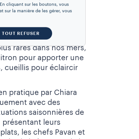
En cliquant sur les boutons, vous
s de la
Venise d’origine
t sur la manière de les gérer, vous
erbes et des légumes
 des poissons pêchés
TOUT REFUSER
 trouverez pas les
plus rares dans nos mers,
 citron pour apporter une
 cueillis pour éclaircir
en pratique par Chiara
iquement avec des
tuations saisonnières de
n présentant leurs
plats, les chefs Pavan et