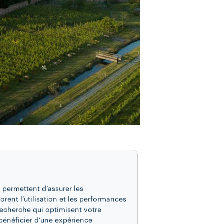
Venise d’origine et
 permettent d’assurer les
iorent l’utilisation et les performances
ntinone, sur un domaine
recherche qui optimisent votre
s, le restaurant
Venissa
bénéficier d’une expérience