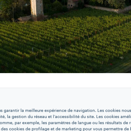
ant situé entre les îles de la 
 la mer Adriatique
us garantir la meilleure expérience de navigation. Les cookies nous
ité, la gestion du réseau et l’accessibilité du site. Les cookies amél
cateur de l'ancienne cave à vin, ou Ca
 comme, par exemple, les paramètres de langue ou les résultats de 
ns et de rangées de vignes et de potager
 des cookies de profilage et de marketing pour vous permettre de 