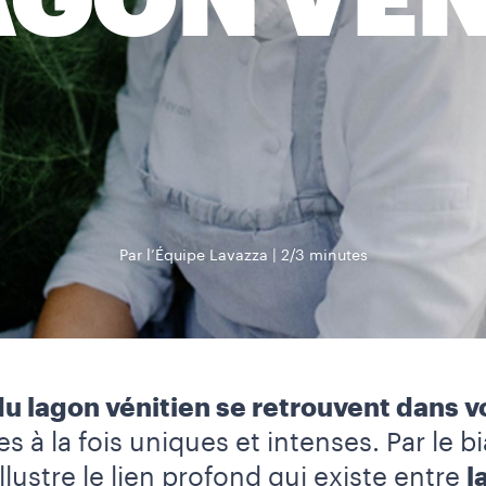
AGON VÉN
Par l’Équipe Lavazza
2/3 minutes
u lagon vénitien se retrouvent dans v
 à la fois uniques et intenses. Par le bi
llustre le lien profond qui existe entre
l