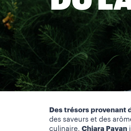
DU L
Des trésors provenant d
des saveurs et des arômes
culinaire,
Chiara Pavan
i