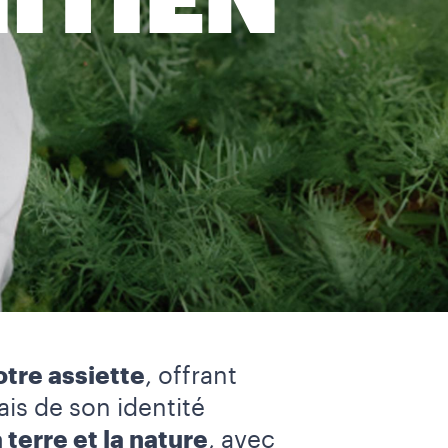
ITIEN
otre assiette
, offrant
ais de son identité
a terre et la nature
, avec