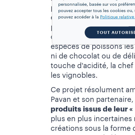
personnalisée, basée sur vos préféren
propose une
expérience
pouvez accepter tous les cookies ou, s
et les ingrédients dont 
pouvez accéder à la
Politique relativ
provenant directement d
TOUT AUTORIS
dans le
lagon
et la
haute
espèces de poissons les 
ni de chocolat ou de déli
touche d'acidité, la chef
les vignobles.
Ce projet résolument am
Pavan et son partenaire,
produits issus de leur 
plus en plus incertaines 
créations sous la forme 