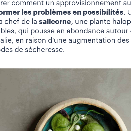
trer comment un approvisionnement aupr
ormer les problèmes en possibilités
.
U
la chef de la
salicorne
, une plante halo
ables, qui pousse en abondance autour 
Italie, en raison d'une augmentation des
odes de sécheresse.