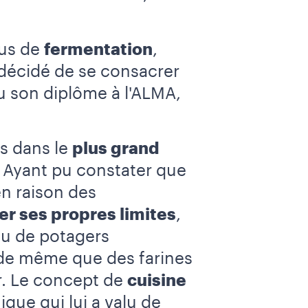
sus de
fermentation
,
a décidé de se consacrer
u son diplôme à l'ALMA,
ns dans le
plus grand
e. Ayant pu constater que
en raison des
xer ses propres limites
,
 ou de potagers
 de même que des farines
er. Le concept de
cuisine
ue qui lui a valu de