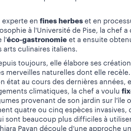
t experte en
fines herbes
et en proces
osophie à l'Université de Pise, la chef 
l'
éco-gastronomie
et a ensuite obten
 arts culinaires italiens.
puis toujours, elle élabore ses créatio
es merveilles naturelles dont elle recèl
bon état au cours des dernières années, 
ements climatiques, la chef a voulu
fi
égumes provenant de son jardin sur l'île
ment quatre ou cinq espèces invasives,
i sont beaucoup plus difficiles à utilis
iara Pavan découle d’une approche uniq