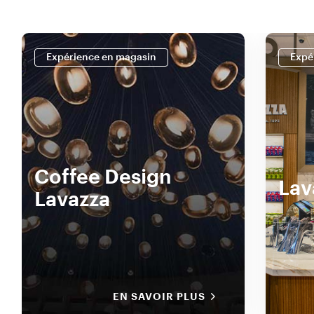
Expérience en magasin
Expé
Coffee Design
Lav
Lavazza
EN SAVOIR PLUS