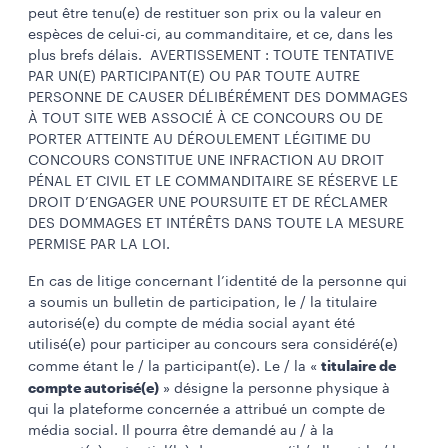
peut être tenu(e) de restituer son prix ou la valeur en
espèces de celui-ci, au commanditaire, et ce, dans les
plus brefs délais. AVERTISSEMENT : TOUTE TENTATIVE
PAR UN(E) PARTICIPANT(E) OU PAR TOUTE AUTRE
PERSONNE DE CAUSER DÉLIBÉRÉMENT DES DOMMAGES
À TOUT SITE WEB ASSOCIÉ À CE CONCOURS OU DE
PORTER ATTEINTE AU DÉROULEMENT LÉGITIME DU
CONCOURS CONSTITUE UNE INFRACTION AU DROIT
PÉNAL ET CIVIL ET LE COMMANDITAIRE SE RÉSERVE LE
DROIT D’ENGAGER UNE POURSUITE ET DE RÉCLAMER
DES DOMMAGES ET INTÉRÊTS DANS TOUTE LA MESURE
PERMISE PAR LA LOI.
En cas de litige concernant l’identité de la personne qui
a soumis un bulletin de participation, le / la titulaire
autorisé(e) du compte de média social ayant été
utilisé(e) pour participer au concours sera considéré(e)
titulaire de
comme étant le / la participant(e). Le / la «
compte autorisé(e)
» désigne la personne physique à
qui la plateforme concernée a attribué un compte de
média social. Il pourra être demandé au / à la