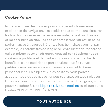
MENTIONS LÉGALES
Cookie Policy
Notre site utilise des cookies pour vous garantir la meilleure
expérience de navigation. Les cookies nous permettent d’assurer
les fonctionnalités essentielles à la sécurité, la gestion du réseau
et l’accessibilité du site. Les cookies améliorent l’utilisation et les
performances à travers différentes fonctionnalités comme, par
CHOISISSEZ VOTRE PAYS
exemple, les paramètres de langue ou les résultats de recherche
CANADA - FRANÇAIS
qui optimisent votre expérience. Nous utilisons également des
cookies de profilage et de marketing pour vous permettre de
bénéficier d’une expérience personnalisée, basée sur vos
préférences et recevoir des communications publicitaires
Politique de confidentialité
Politique relative aux témoins
personnalisées. En cliquant sur les boutons, vous pouvez
Réglage des témoins
Whistleblowing
accepter tous les cookies ou, si vous souhaitez en savoir plus sur
les cookies que nous utilisons et sur la manière de les gérer, vous
Accessibility Statement
pouvez accéder à la
Politique relative aux cookies
ou cliquer sur le
bouton GÉREZ VOS PRÉFÉRENCES.
©2025 Luigi Lavazza SPA. Tous droits réservés - N°. de taxe sur la valeur
ajoutée (TVA) 00470550013 - Numéro inscrit au Registre des entreprises
257143 - part de capital 25 090 000 € payée en totalité
TOUT AUTORISER