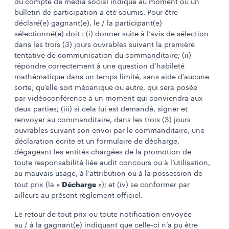
du compte de média social indiqué au moment où un
bulletin de participation a été soumis. Pour être
déclaré(e) gagnant(e), le / la participant(e)
sélectionné(e) doit : (i) donner suite à l’avis de sélection
dans les trois (3) jours ouvrables suivant la première
tentative de communication du commanditaire; (ii)
répondre correctement à une question d’habileté
mathématique dans un temps limité, sans aide d’aucune
sorte, qu’elle soit mécanique ou autre, qui sera posée
par vidéoconférence à un moment qui conviendra aux
deux parties; (iii) si cela lui est demandé, signer et
renvoyer au commanditaire, dans les trois (3) jours
ouvrables suivant son envoi par le commanditaire, une
déclaration écrite et un formulaire de décharge,
dégageant les entités chargées de la promotion de
toute responsabilité liée audit concours ou à l’utilisation,
au mauvais usage, à l’attribution ou à la possession de
Décharge
tout prix (la «
»); et (iv) se conformer par
ailleurs au présent règlement officiel.
Le retour de tout prix ou toute notification envoyée
au / à la gagnant(e) indiquant que celle-ci n’a pu être