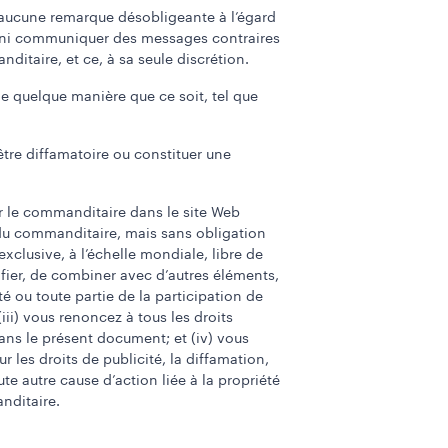
i aucune remarque désobligeante à l’égard
s, ni communiquer des messages contraires
taire, et ce, à sa seule discrétion.
de quelque manière que ce soit, tel que
 être diffamatoire ou constituer une
ar le commanditaire dans le site Web
 du commanditaire, mais sans obligation
xclusive, à l’échelle mondiale, libre de
difier, de combiner avec d’autres éléments,
té ou toute partie de la participation de
ii) vous renoncez à tous les droits
ans le présent document; et (iv) vous
les droits de publicité, la diffamation,
te autre cause d’action liée à la propriété
anditaire.