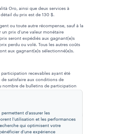
ità Oro, ainsi que deux services à
détail du prix est de 130 $.
argent ou toute autre récompense, sauf à la
r un prix d’une valeur monétaire
s prix seront expédiés aux gagnant(e)s
rix perdu ou volé. Tous les autres coûts
ont aux gagnant(e)s sélectionné(e)s.
e participation recevables ayant été
e de satisfaire aux conditions de
 nombre de bulletins de participation
du prix
 permettent d’assurer les
u compte de média social indiqué au moment
iorent l’utilisation et les performances
(e) doit : (i) donner suite à l’avis de
recherche qui optimisent votre
re; (ii) répondre correctement à une
bénéficier d’une expérience
 autre, qui sera posée par