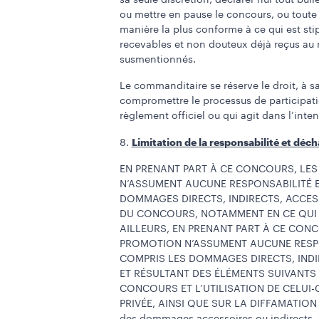
sa seule discrétion, déclarer nul tout bull
ou mettre en pause le concours, ou toute 
manière la plus conforme à ce qui est stipu
recevables et non douteux déjà reçus au
susmentionnés.
Le commanditaire se réserve le droit, à sa
compromettre le processus de participati
règlement officiel ou qui agit dans l’int
Limitation de la responsabilité et déc
8.
EN PRENANT PART À CE CONCOURS, LES
N’ASSUMENT AUCUNE RESPONSABILITÉ E
DOMMAGES DIRECTS, INDIRECTS, ACCESS
DU CONCOURS, NOTAMMENT EN CE QUI C
AILLEURS, EN PRENANT PART À CE CONC
PROMOTION N’ASSUMENT AUCUNE RESPO
COMPRIS LES DOMMAGES DIRECTS, INDIR
ET RÉSULTANT DES ÉLÉMENTS SUIVANTS :
CONCOURS ET L’UTILISATION DE CELUI-
PRIVÉE, AINSI QUE SUR LA DIFFAMATION OU