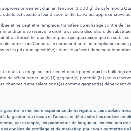
 un approvisionnement d’un an (environ 3 000 g) de café moulu Qual
oduits est sujette à leur disponibilité. La valeur approximative au 
attribué et ne peut être remplacé, transféré ou échangé contre de l’
manditaire se réserve le droit, à sa seule discrétion, de substitue
ut être attribué tel que décrit pour quelque raison que ce soit. Le
(1) seule adresse au Canada. Le commanditaire ne remplacera aucun p
 avec les prix non spécifié(e)s dans le présent document incomber
te date, un tirage au sort sera effectué parmi tous les bulletins d
afin de sélectionner un(e) (1) gagnant(e) potentiel(le) (sous réserv
 Les chances d’être sélectionné(e) comme gagnant(e) dépendent du
ncours.
rticipant(e) sélectionné(e) et conditions relatives à la réclamation 
us garantir la meilleure expérience de navigation. Les cookies nous
é(e)(s) sera / seront avisé(e)(s) par message direct par le biais d
ité, la gestion du réseau et l’accessibilité du site. Les cookies amél
s. Pour être déclaré(e) gagnant(e), le / la participant(e) sélectionné
 comme, par exemple, les paramètres de langue ou les résultats de 
les suivant la première tentative de communication du commanditai
 des cookies de profilage et de marketing pour vous permettre de 
 temps limité, sans aide d’aucune sorte, qu’elle soit mécanique ou