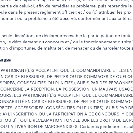
etin de participation jugé douteux, et : (a) mettre fin au concours, o
partie de celui-ci, afin de remédier au problème, puis reprendre le
lé dans le présent règlement officiel; et / ou (c) attribuer les prix
 moment où le problème a été observé, conformément aux critères
 seule discrétion, de déclarer irrecevable la participation de toute
on, le déroulement du concours et / ou le fonctionnement du site 
ention d’importuner, de maltraiter, de menacer ou de harceler toute
harges
 PARTICIPANT(E)S ACCEPTENT QUE LE COMMANDITAIRE ET LES E
N CAS DE BLESSURES, DE PERTES OU DE DOMMAGES DE QUELQUE
OIRES, CONSÉCUTIFS OU PUNITIFS), SUBIS PAR DES PERSONNES
ONCERNE LA RÉCEPTION, LA POSSESSION, UN MAUVAIS USAGE OU
OURS, LES PARTICIPANT(E)S ACCEPTENT QUE LE COMMANDITAIRE
NSABILITÉ EN CAS DE BLESSURES, DE PERTES OU DE DOMMAGES
ECTS, ACCESSOIRES, CONSÉCUTIFS OU PUNITIFS), SUBIS PAR 
 A) L’INSCRIPTION OU LA PARTICIPATION À CE CONCOURS, Y CO
CI, OU B) TOUTE RÉCLAMATION FONDÉE SUR LES DROITS DE LA P
 LA LIVRAISON DE MARCHANDISES. Certaines juridictions n’autori