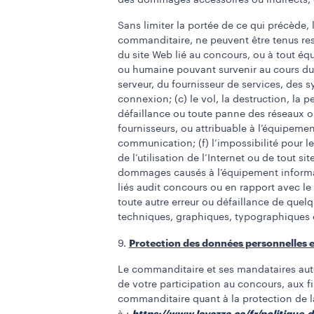
des dommages accessoires ou indirects, de
Sans limiter la portée de ce qui précède,
commanditaire, ne peuvent être tenus resp
du site Web lié au concours, ou à tout éq
ou humaine pouvant survenir au cours du tr
serveur, du fournisseur de services, des 
connexion; (c) le vol, la destruction, la p
défaillance ou toute panne des réseaux o
fournisseurs, ou attribuable à l’équipemen
communication; (f) l’impossibilité pour l
de l’utilisation de l’Internet ou de tout
dommages causés à l’équipement informatiq
liés audit concours ou en rapport avec le 
toute autre erreur ou défaillance de quelq
techniques, graphiques, typographiques 
Protection des données personnelles et
9.
Le commanditaire et ses mandataires autor
de votre participation au concours, aux fi
commanditaire quant à la protection de la