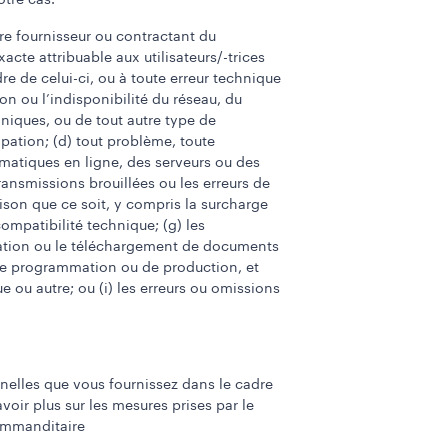
otre cas.
tre fournisseur ou contractant du
cte attribuable aux utilisateurs/-trices
e de celui-ci, ou à toute erreur technique
on ou l’indisponibilité du réseau, du
niques, ou de tout autre type de
ipation; (d) tout problème, toute
matiques en ligne, des serveurs ou des
transmissions brouillées ou les erreurs de
ison que ce soit, y compris la surcharge
ompatibilité technique; (g) les
ipation ou le téléchargement de documents
, de programmation ou de production, et
e ou autre; ou (i) les erreurs ou omissions
nnelles que vous fournissez dans le cadre
voir plus sur les mesures prises par le
commanditaire