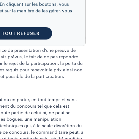
En cliquant sur les boutons, vous
yer au commanditaire, dans les trois (3)
t sur la manière de les gérer, vous
e, dégageant les entités chargées de la
à la possession de tout prix (la
TOUT REFUSER
heminée, l’impossibilité de joindre le / la
on envoyée dans un délai de trois (3)
ence de présentation d’une preuve de
ais prévus, le fait de ne pas répondre
e rejet de la participation, la perte du
es requis pour recevoir le prix ainsi non
t possible de la participation.
t ou en partie, en tout temps et sans
ment du concours tel que cela est
oute partie de celui-ci, ne peut se
 des bogues, une manipulation
echniques qui, à la seule discrétion du
de ce concours, le commanditaire peut, à