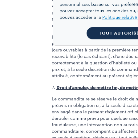
personnalisée, basée sur vos préféren
vidéoconférence à un moment qui conviendr
pouvez accepter tous les cookies ou, s
jours ouvrables suivant son envoi par le 
pouvez accéder à la
Politique relativ
promotion de toute responsabilité liée aud
Décharge
«
»); et (iv) se conformer par ai
TOUT AUTORIS
Le retour de tout prix ou toute notificati
participant(e) sélectionné(e) ou l’absence
jours ouvrables à partir de la première t
recevabilité (le cas échéant), d’une déch
correctement à la question d’habileté ou t
prix et, à la seule discrétion du commandi
attribué, conformément au présent règlemen
Droit d’annuler, de mettre fin, de mett
7.
Le commanditaire se réserve le droit de m
préavis ni obligation si, à la seule disc
envisagé dans le présent règlement officie
dérouler comme prévu pour quelque raison
frauduleuse, une intervention non autoris
commanditaire, corrompent ou affectent la