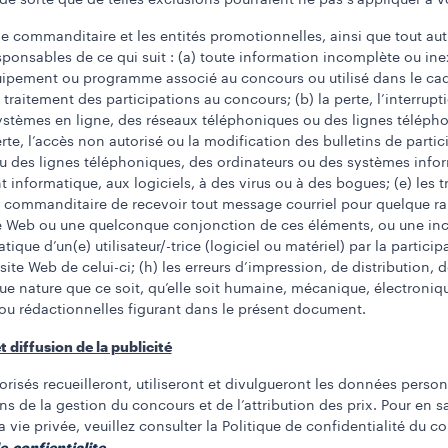
 sorte que de telles exclusions pourraient ne pas s’appliquer à v
 le commanditaire et les entités promotionnelles, ainsi que tout au
onsables de ce qui suit : (a) toute information incomplète ou inexa
uipement ou programme associé au concours ou utilisé dans le cadr
aitement des participations au concours; (b) la perte, l’interrupti
systèmes en ligne, des réseaux téléphoniques ou des lignes télépho
erte, l’accès non autorisé ou la modification des bulletins de partic
u des lignes téléphoniques, des ordinateurs ou des systèmes infor
t informatique, aux logiciels, à des virus ou à des bogues; (e) les 
e commanditaire de recevoir tout message courriel pour quelque ra
 site Web ou une quelconque conjonction de ces éléments, ou une inc
ue d’un(e) utilisateur/-trice (logiciel ou matériel) par la partic
site Web de celui-ci; (h) les erreurs d’impression, de distribution
ue nature que ce soit, qu’elle soit humaine, mécanique, électroniqu
ou rédactionnelles figurant dans le présent document.
 diffusion de la publicité
isés recueilleront, utiliseront et divulgueront les données perso
ns de la gestion du concours et de l’attribution des prix. Pour en sa
 vie privée, veuillez consulter la Politique de confidentialité du 