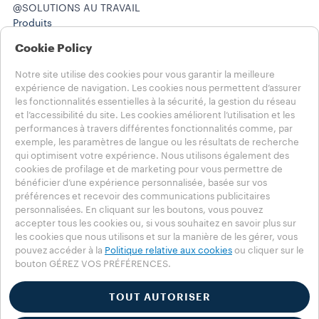
@SOLUTIONS AU TRAVAIL
Produits
Histoires
Cookie Policy
AIDE
FAQ
Notre site utilise des cookies pour vous garantir la meilleure
Contactez-nous
expérience de navigation. Les cookies nous permettent d’assurer
(212) 725-8800
les fonctionnalités essentielles à la sécurité, la gestion du réseau
(212) 725-8800
et l’accessibilité du site. Les cookies améliorent l’utilisation et les
MENTIONS LÉGALES
performances à travers différentes fonctionnalités comme, par
exemple, les paramètres de langue ou les résultats de recherche
Conditions d’utilisation
qui optimisent votre expérience. Nous utilisons également des
cookies de profilage et de marketing pour vous permettre de
Choisissez votre pays
bénéficier d’une expérience personnalisée, basée sur vos
CANADA - Français
préférences et recevoir des communications publicitaires
CANADA - Français
personnalisées. En cliquant sur les boutons, vous pouvez
CANADA - English
accepter tous les cookies ou, si vous souhaitez en savoir plus sur
AUTRES PAYS
les cookies que nous utilisons et sur la manière de les gérer, vous
Politique de Confidentialité
pouvez accéder à la
Politique relative aux cookies
ou cliquer sur le
bouton GÉREZ VOS PRÉFÉRENCES.
Politique relative aux témoins
Section relative aux témoins
Whistleblowing
TOUT AUTORISER
Accessibility Statement