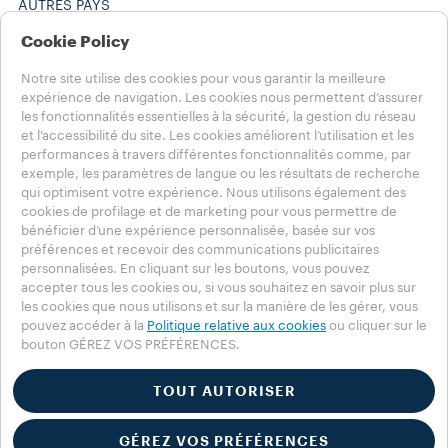
AUTRES PAYS
Politique de Confidentialité
Cookie Policy
Politique relative aux témoins
Section relative aux témoins
Notre site utilise des cookies pour vous garantir la meilleure
Whistleblowing
expérience de navigation. Les cookies nous permettent d’assurer
Accessibility Statement
les fonctionnalités essentielles à la sécurité, la gestion du réseau
et l’accessibilité du site. Les cookies améliorent l’utilisation et les
© 2025 LUIGI LAVAZZA SPA - Tous droits réservés - N°. de taxe
performances à travers différentes fonctionnalités comme, par
sur la valeur ajoutée (TVA) 00470550013 - Numéro inscrit au
exemple, les paramètres de langue ou les résultats de recherche
REGISTRE DES ENTREPRISES 257143 - part de
qui optimisent votre expérience. Nous utilisons également des
capital 25 090 000 € payée en totalité
cookies de profilage et de marketing pour vous permettre de
bénéficier d’une expérience personnalisée, basée sur vos
préférences et recevoir des communications publicitaires
personnalisées. En cliquant sur les boutons, vous pouvez
accepter tous les cookies ou, si vous souhaitez en savoir plus sur
les cookies que nous utilisons et sur la manière de les gérer, vous
pouvez accéder à la
Politique relative aux cookies
ou cliquer sur le
bouton GÉREZ VOS PRÉFÉRENCES.
TOUT AUTORISER
GÉREZ VOS PRÉFÉRENCES