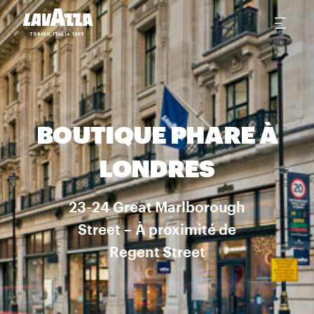
BOUTIQUE PHARE À
LONDRES
23-24 Great Marlborough
Street – À proximité de
Regent Street